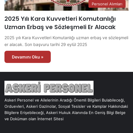
Personel Alımları
2025 Yılı Kara Kuvvetleri Komutanlığı
Uzman Erbaş ve Sözleşmeli Er Alacak
2025 yılı Kara Kuvvetleri Komutanlığı uzman erbaş ve sözleşmeli
er alacak. Son başvuru tarihi 29 eylül 2025
Devamını Oku »
Askeri Personel ve Ailelerinin Aradığı Önemli Bilgileri Bulabileceği,
Orduevleri, Askeri Gazinolar, Sosyal Tesisler ve Kamplar Hakkındaki
Bilgilere Erişebileceği, Askeri Hukuk Alanında En Geniş Bilgi Belge
ve Doküman olan İnternet Sitesi