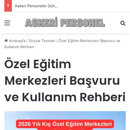
Askeri Personelin Güncel Haber ve Bilgi Sitesi.
Menü
A
Anasayfa
/
Sosyal Tesisler
/
Özel Eğitim Merkezleri Başvuru ve
Kullanım Rehberi
Özel Eğitim
Merkezleri Başvuru
ve Kullanım Rehberi