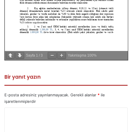
Sayfa
1
/
3
Yakınlaşma
100%
Bir yanıt yazın
E-posta adresiniz yayınlanmayacak.
Gerekli alanlar
*
ile
işaretlenmişlerdir
Y
o
r