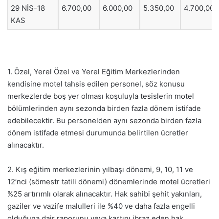
29 NİS-18
6.700,00
6.000,00
5.350,00
4.700,00
KAS
1. Özel, Yerel Özel ve Yerel Eğitim Merkezlerinden
kendisine motel tahsis edilen personel, söz konusu
merkezlerde boş yer olması koşuluyla tesislerin motel
bölümlerinden aynı sezonda birden fazla dönem istifade
edebilecektir. Bu personelden aynı sezonda birden fazla
dönem istifade etmesi durumunda belirtilen ücretler
alınacaktır.
2. Kış eğitim merkezlerinin yılbaşı dönemi, 9, 10, 11 ve
12’nci (sömestr tatili dönemi) dönemlerinde motel ücretleri
%25 artırımlı olarak alınacaktır. Hak sahibi şehit yakınları,
gaziler ve vazife malulleri ile %40 ve daha fazla engelli
olduğuna dair raporunu veya kartını ibraz eden hak