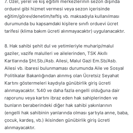
7. Özel, yerel ve kış eğitim merkezlerinin sezon dışında
orduevi gibi hizmet vermesi veya sezon içerisinde
eğitim/görev/denetim/teftiş vb. maksadıyla kullanılması
durumunda bu kapsamdaki kişilere sınıfı orduevi ücret
tarifesi (klima bakım ücreti alınmayacaktır) uygulanacaktır.
8. Hak sahibi şehit dul ve yetimleriyle muharip/malul
gaziler, vazife malulleri ve ailelerinden, TSK Akıllı
Kartlarında Şht.Sb./Asb. Ailesi, Malul Gazi Em.Sb/Asb.
Ailesi vb. ibaresi bulunmaması durumunda Aile ve Sosyal
Politikalar Bakanlığından alınmış olan Ücretsiz Seyahat
Kartını göstermeleri kaydıyla günübirlik giriş ücreti
alınmayacaktır. %40 ve daha fazla engelli olduğuna dair
raporunu veya kartını ibraz eden hak sahiplerinden ve
bunların beraberindeki diğer hak sahibi yakınlarının
(engelli hak sahibinin yanlarında olması şartıyla anne, baba,
çocuk, kardeş, vb.) ikisinden günübirlik giriş ücreti
alınmayacaktır.