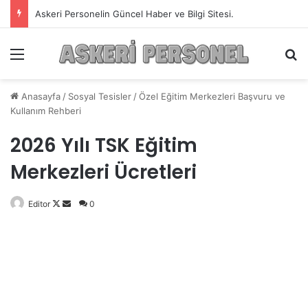
Askeri Personelin Güncel Haber ve Bilgi Sitesi.
Menü
A
Anasayfa
/
Sosyal Tesisler
/
Özel Eğitim Merkezleri Başvuru ve
Kullanım Rehberi
2026 Yılı TSK Eğitim
Merkezleri Ücretleri
Editor
Follow
Bir
0
on
e-
X
posta
göndermek