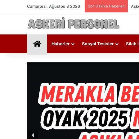
Cumartesi, Ağustos 8 2026
Son Dakika Haberleri
Aske
Askeri Personel
Haberler
Sosyal Tesisler
Silah 