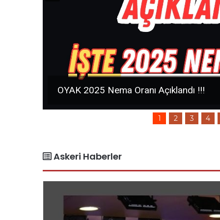
Astsubay Temin Şartları Hakkında MSB
1
2
3
4
Askeri Haberler