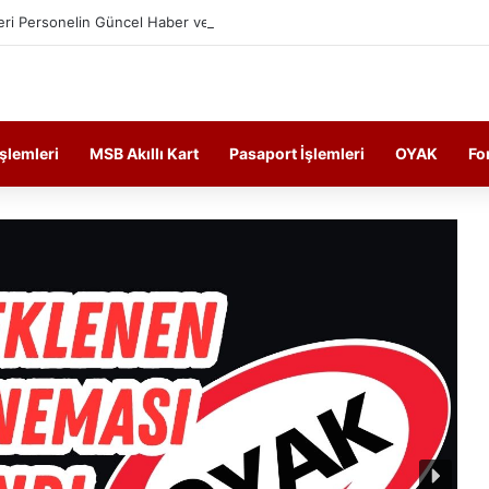
ri Personelin Güncel Haber ve Bilgi Sitesi.
İşlemleri
MSB Akıllı Kart
Pasaport İşlemleri
OYAK
Fo