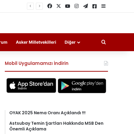
Facebook
X
YouTube
Instagram
Telegram
Askeri Haberler
Kenar Bölme
Arama yap ..
rum
Asker Milletvekilleri
Diğer
Mobil Uygulamamızı İndirin
OYAK 2025 Nema Oranı Açıklandı !!!
Astsubay Temin Şartları Hakkında MSB Den
Önemli Açıklama