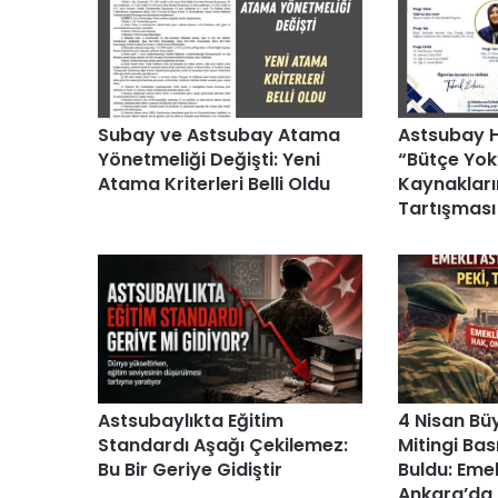
Subay ve Astsubay Atama
Astsubay H
Yönetmeliği Değişti: Yeni
“Bütçe Yok
Atama Kriterleri Belli Oldu
Kaynakları
Tartışması
Astsubaylıkta Eğitim
4 Nisan Bü
Standardı Aşağı Çekilemez:
Mitingi Ba
Bu Bir Geriye Gidiştir
Buldu: Eme
Ankara’da 