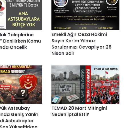
Emekli Ağır Ceza Hakimi
ak Taleplerine
Sayın Kerim Yılmaz
” Denilirken Kamu
Sorularınızı Cevaplıyor 28
nda Öncelik
Nisan Salı
TEMAD 28 Mart Mitingini
yük Astsubay
Neden İptal Etti?
sında Geniş Yankı
kli Astsubaylar
Ses Yükseltirken,