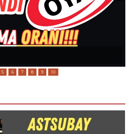
 Den Önemli Açıklama
5
6
7
8
9
10