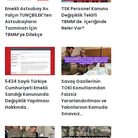
Emekli Astsubay Av.
TSK Personel Kanunu
Yalçın TUNÇBİLEK’ten
Değişiklik Teklifi
Astsubayların
TBMM’de. İçeriğinde
Tazminatı İçin
Neler Var?
TBMM’ye Dilekçe
5434 Sayılı Türkiye
Savaş Gazilerinin
Cumhuriyeti Emekli
TOKİ Konutlarından
Sandığı Kanununda
Faizsiz
Değişiklik Yapılması
Yararlandırılması ve
Hakkında…
Yakınlarının Kamuda
Sınavsız…