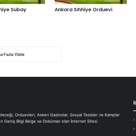
hiye Subay
Ankara Sıhhiye Orduevi
a Fazla Yükle
İ
bileceği, Orduevleri, Askeri Gazinolar, Sosyal Tesisler ve Kamplar
En Geniş Bilgi Belge ve Doküman olan İnternet Sitesi