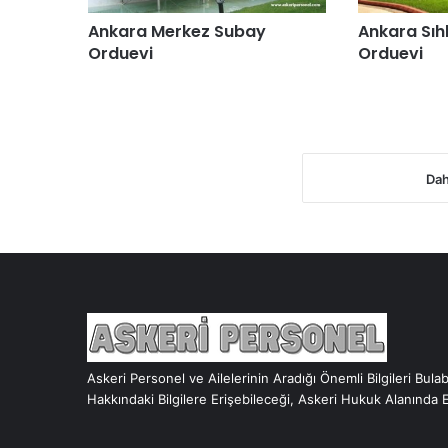
Ankara Merkez Subay
Ankara Sıh
Orduevi
Orduevi
Dah
Askeri Personel ve Ailelerinin Aradığı Önemli Bilgileri Bula
Hakkındaki Bilgilere Erişebileceği, Askeri Hukuk Alanında 