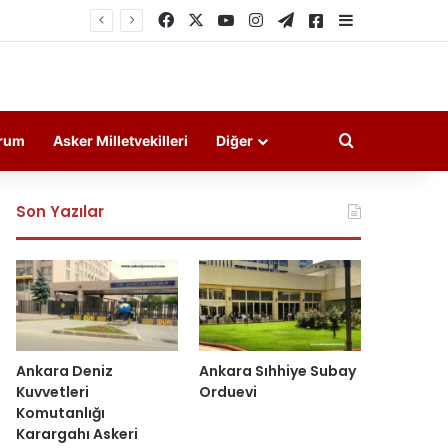
Facebook
X
YouTube
Instagram
Telegram
Askeri Haberler
Kenar Bölme
Arama yap ..
rum
Asker Milletvekilleri
Diğer
Son Yazılar
Ankara Deniz
Ankara Sıhhiye Subay
Kuvvetleri
Orduevi
Komutanlığı
Karargahı Askeri