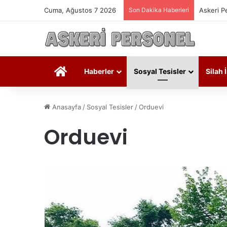
Cuma, Ağustos 7 2026
Son Dakika Haberleri
Askeri P
Askeri Personel
Haberler
Sosyal Tesisler
Silah 
Anasayfa
/
Sosyal Tesisler
/
Orduevi
Orduevi