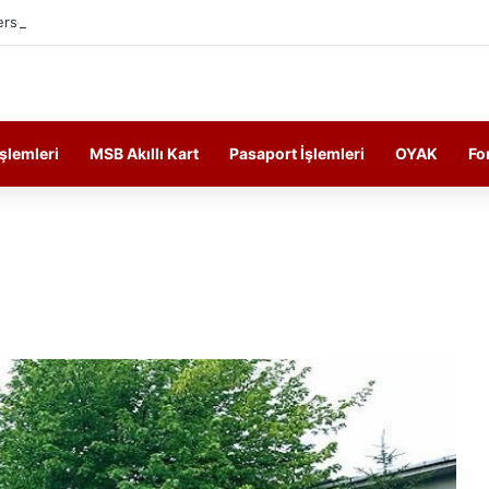
ersonelin Güncel Haber ve Bilgi Sitesi.
İşlemleri
MSB Akıllı Kart
Pasaport İşlemleri
OYAK
Fo