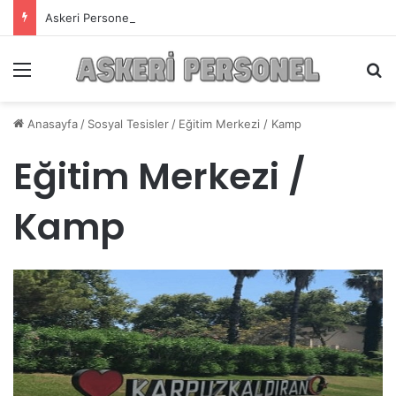
Askeri Personelin Güncel Haber ve Bilgi Sitesi.
Menü
A
Anasayfa
/
Sosyal Tesisler
/
Eğitim Merkezi / Kamp
Eğitim Merkezi /
Kamp