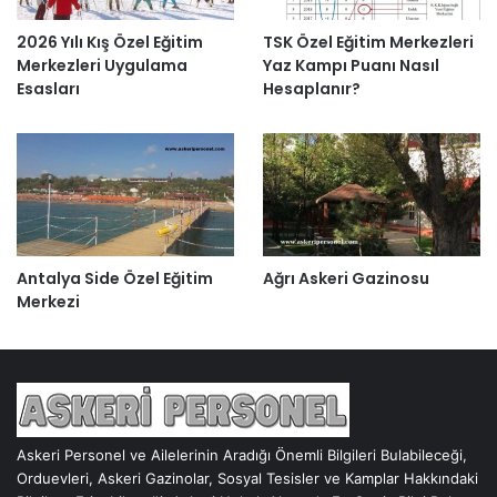
2026 Yılı Kış Özel Eğitim
TSK Özel Eğitim Merkezleri
Merkezleri Uygulama
Yaz Kampı Puanı Nasıl
Esasları
Hesaplanır?
Antalya Side Özel Eğitim
Ağrı Askeri Gazinosu
Merkezi
Askeri Personel ve Ailelerinin Aradığı Önemli Bilgileri Bulabileceği,
Orduevleri, Askeri Gazinolar, Sosyal Tesisler ve Kamplar Hakkındaki