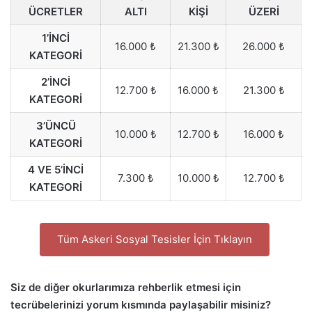
ÜCRETLER
ALTI
KİŞİ
ÜZERİ
1’İNCİ
16.000 ₺
21.300 ₺
26.000 ₺
KATEGORİ
2’İNCİ
12.700 ₺
16.000 ₺
21.300 ₺
KATEGORİ
3’ÜNCÜ
10.000 ₺
12.700 ₺
16.000 ₺
KATEGORİ
4 VE 5’İNCİ
7.300 ₺
10.000 ₺
12.700 ₺
KATEGORİ
Tüm Askeri Sosyal Tesisler İçin Tıklayın
Siz de diğer okurlarımıza rehberlik etmesi için
tecrübelerinizi yorum kısmında paylaşabilir misiniz?