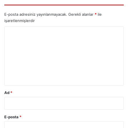
E-posta adresiniz yayınlanmayacak.
Gerekli alanlar
*
ile
işaretlenmişlerdir
Y
o
r
u
m
*
Ad
*
E-posta
*