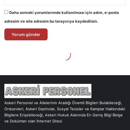
Askeri Personel ve Ailelerinin Aradığı Önemli Bilgileri Bulabileceği,
Orduevleri, Askeri Gazinolar, Sosyal Tesisler ve Kamplar Hakkındaki
Bilgilere Erişebileceği, Askeri Hukuk Alanında En Geniş Bilgi Belge
ve Doküman olan İnternet Sitesi