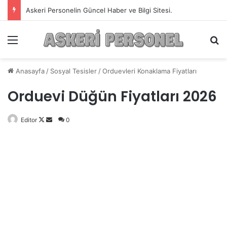
Askeri Personelin Güncel Haber ve Bilgi Sitesi.
Menü
A
Anasayfa
/
Sosyal Tesisler
/
Orduevleri Konaklama Fiyatları
Orduevi Düğün Fiyatları 2026
Editor
Follow
Bir
0
on
e-
X
posta
göndermek