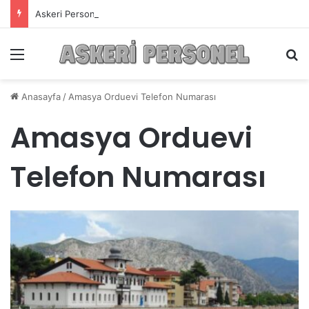
Askeri Personelin Güncel Haber ve Bilgi Sitesi.
Menü
A
Anasayfa
/
Amasya Orduevi Telefon Numarası
Amasya Orduevi
Telefon Numarası