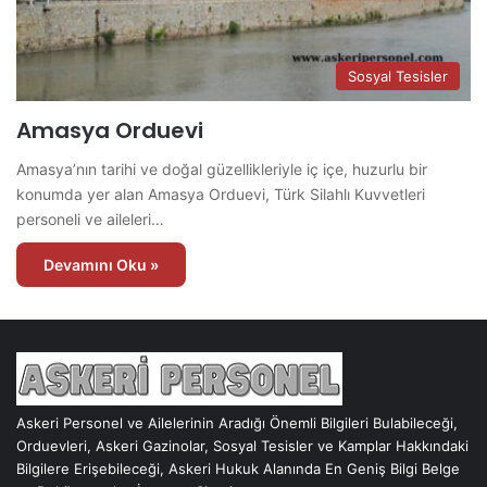
Sosyal Tesisler
Amasya Orduevi
Amasya’nın tarihi ve doğal güzellikleriyle iç içe, huzurlu bir
konumda yer alan Amasya Orduevi, Türk Silahlı Kuvvetleri
personeli ve aileleri…
Devamını Oku »
Askeri Personel ve Ailelerinin Aradığı Önemli Bilgileri Bulabileceği,
Orduevleri, Askeri Gazinolar, Sosyal Tesisler ve Kamplar Hakkındaki
Bilgilere Erişebileceği, Askeri Hukuk Alanında En Geniş Bilgi Belge