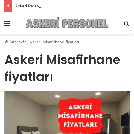
Askeri Personelin Güncel Haber ve Bilgi Sitesi.
Menü
A
Anasayfa
/
Askeri Misafirhane fiyatları
Askeri Misafirhane
fiyatları