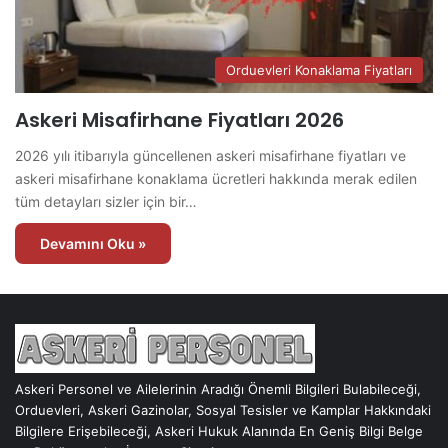
Orduevleri Konaklama Fiyatları
Askeri Misafirhane Fiyatları 2026
2026 yılı itibarıyla güncellenen askeri misafirhane fiyatları ve
askeri misafirhane konaklama ücretleri hakkında merak edilen
tüm detayları sizler için bir…
Devamını Oku »
Askeri Personel ve Ailelerinin Aradığı Önemli Bilgileri Bulabileceği,
Orduevleri, Askeri Gazinolar, Sosyal Tesisler ve Kamplar Hakkındaki
Bilgilere Erişebileceği, Askeri Hukuk Alanında En Geniş Bilgi Belge