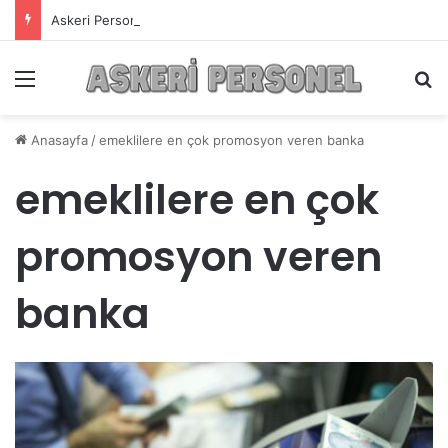
Askeri Personelin Güncel Haber ve Bilgi Sitesi.
Menü
A
Anasayfa
/
emeklilere en çok promosyon veren banka
emeklilere en çok
promosyon veren
banka