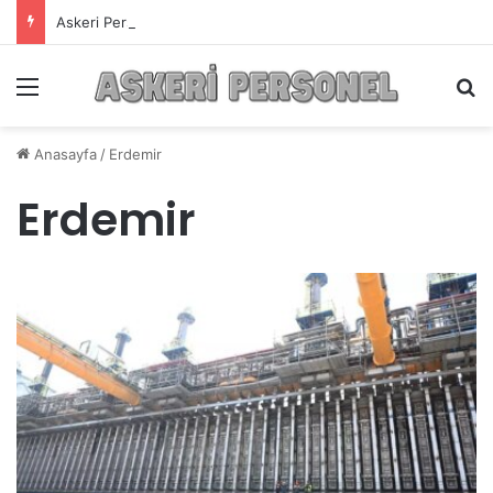
Askeri Personelin Güncel Haber ve Bilgi Sitesi.
Menü
A
Anasayfa
/
Erdemir
Erdemir