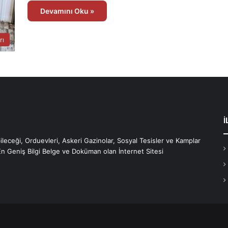
Devamını Oku »
rı
İ
bileceği, Orduevleri, Askeri Gazinolar, Sosyal Tesisler ve Kamplar
En Geniş Bilgi Belge ve Doküman olan İnternet Sitesi