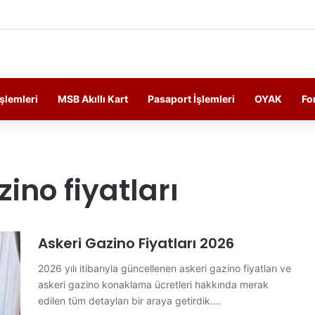
ersonelin Güncel Haber ve Bilgi Sitesi.
İşlemleri
MSB Akıllı Kart
Pasaport İşlemleri
OYAK
Fo
ino fiyatları
Askeri Gazino Fiyatları 2026
2026 yılı itibarıyla güncellenen askeri gazino fiyatları ve
askeri gazino konaklama ücretleri hakkında merak
edilen tüm detayları bir araya getirdik.…