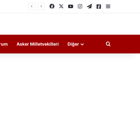
Facebook
X
YouTube
Instagram
Telegram
Askeri Haberler
Kenar Bölme
Arama yap ..
rum
Asker Milletvekilleri
Diğer