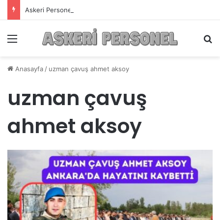
Askeri Personelin Güncel Haber ve Bilgi Sitesi.
Menü
A
Anasayfa
/
uzman çavuş ahmet aksoy
uzman çavuş
ahmet aksoy