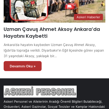
Askeri Haberler
Uzman Çavuş Ahmet Aksoy Ankara’da
Hayatını Kaybetti
Ankara’da hayatını kaybeden Uzman Çavuş Ahmet Aksoy,
Iğdır’da toprağa verildi. Diyarbakır’ın Eğil ilçesinde görev yapan
31 yaşındaki Aksoy, yaklaşık bir…
Devamını Oku »
Askeri Personel ve Ailelerinin Aradığı Önemli Bilgileri Bulabileceği,
Orduevleri, Askeri Gazinolar, Sosyal Tesisler ve Kamplar Hakkındaki