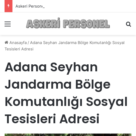
Askeri Personelin Güncel Haber ve Bilgi Sitesi.
Menü
A
Anasayfa
/
Adana Seyhan Jandarma Bölge Komutanlığı Sosyal
Tesisleri Adresi
Adana Seyhan
Jandarma Bölge
Komutanlığı Sosyal
Tesisleri Adresi