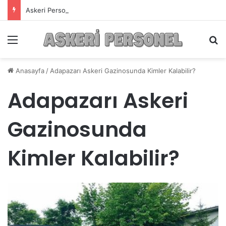
Askeri Personelin Güncel Haber ve Bilgi Sitesi.
Menü
A
Anasayfa
/
Adapazarı Askeri Gazinosunda Kimler Kalabilir?
Adapazarı Askeri
Gazinosunda
Kimler Kalabilir?