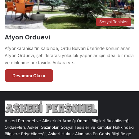
Sosyal Tesisler
Afyon Orduevi
Afyonkarahisar’ın kalbinde, Ordu Bulvarı üzerinde konumlanan
Afyon Orduevi, şehirlerarası yolculuk yapanlar için ideal bir mola
ve dinlenme noktasıdır. Ankara ve…
Devamını Oku »
Askeri Personel ve Ailelerinin Aradığı Önemli Bilgileri Bulabileceği,
Orduevleri, Askeri Gazinolar, Sosyal Tesisler ve Kamplar Hakkındaki
Bilgilere Erişebileceği, Askeri Hukuk Alanında En Geniş Bilgi Belge