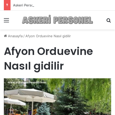
Askeri Personelin Güncel Haber ve Bilgi Sitesi.
Menü
A
Anasayfa
/
Afyon Orduevine Nasıl gidilir
Afyon Orduevine
Nasıl gidilir