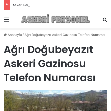
Askeri Personelin Güncel Haber ve Bilgi Sitesi.
Menü
A
Anasayfa
/
Ağrı Doğubeyazıt Askeri Gazinosu Telefon Numarası
Ağrı Doğubeyazıt
Askeri Gazinosu
Telefon Numarası