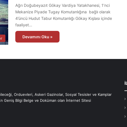
Ağrı Doğubeyazıt Gökay Vardiya Yatakhanesi, 1’nci
Mekanize Piyade Tugay Komutanlığına bağlı olarak
4’üncü Hudut Tabur Komutanlığı Gökay Kışlası içinde
faaliyet…
Devamını Oku »
er
İ
bileceği, Orduevleri, Askeri Gazinolar, Sosyal Tesisler ve Kamplar
En Geniş Bilgi Belge ve Doküman olan İnternet Sitesi