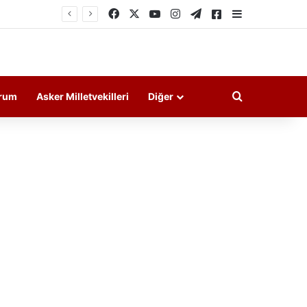
Facebook
X
YouTube
Instagram
Telegram
Askeri Haberler
Kenar Bölme
Arama yap ..
rum
Asker Milletvekilleri
Diğer