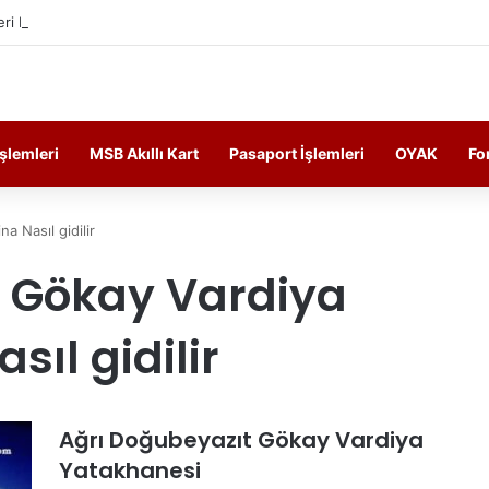
ri Personelin Güncel Haber ve Bilgi Sitesi.
İşlemleri
MSB Akıllı Kart
Pasaport İşlemleri
OYAK
Fo
 Nasıl gidilir
t Gökay Vardiya
ıl gidilir
Ağrı Doğubeyazıt Gökay Vardiya
Yatakhanesi