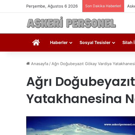
Perşembe, Ağustos 6 2026
Son Dakika Haberleri
Aske
Askeri Personel
Haberler
Sosyal Tesisler
Silah 
Anasayfa
/
Ağrı Doğubeyazıt Gökay Vardiya Yatakhanesina
Ağrı Doğubeyazı
Yatakhanesina Nas