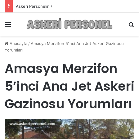
Askeri Personelin Güncel Haber ve Bilgi Sitesi.
Menü
A
Anasayfa
/
Amasya Merzifon 5’inci Ana Jet Askeri Gazinosu
Yorumları
Amasya Merzifon
5’inci Ana Jet Askeri
Gazinosu Yorumları