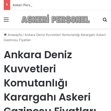
Askeri Personelin Güncel Haber ve Bilgi Sitesi.
Menü
A
Anasayfa
/
Ankara Deniz Kuvvetleri Komutanlığı Karargahı Askeri
Gazinosu Fiyatları
Ankara Deniz
Kuvvetleri
Komutanlığı
Karargahı Askeri