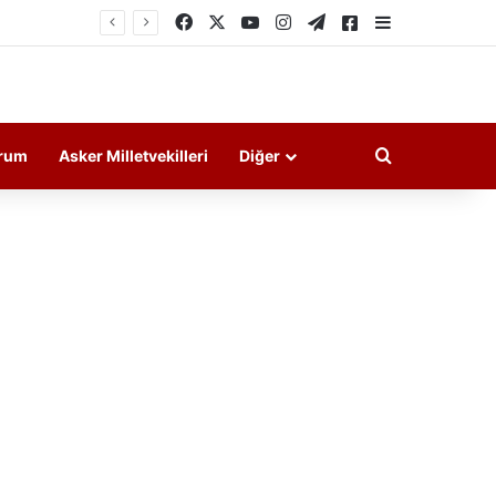
Facebook
X
YouTube
Instagram
Telegram
Askeri Haberler
Kenar Bölme
Arama yap ..
rum
Asker Milletvekilleri
Diğer