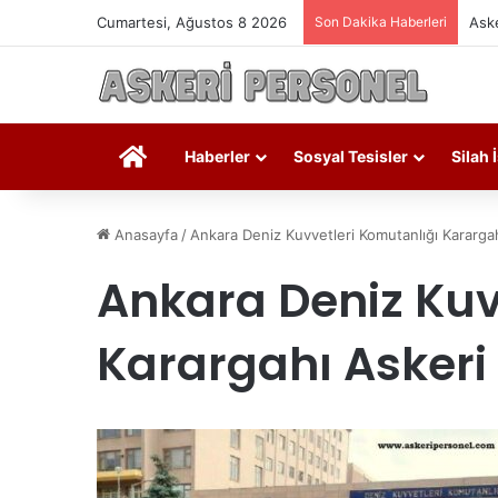
Cumartesi, Ağustos 8 2026
Son Dakika Haberleri
Aske
Askeri Personel
Haberler
Sosyal Tesisler
Silah 
Anasayfa
/
Ankara Deniz Kuvvetleri Komutanlığı Karargah
Ankara Deniz Kuv
Karargahı Askeri 