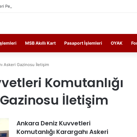
ri Personelin Güncel Haber ve Bilgi Sitesi.
İşlemleri
MSB Akıllı Kart
Pasaport İşlemleri
OYAK
Fo
ı Askeri Gazinosu İletişim
vetleri Komutanlığı
Gazinosu İletişim
Ankara Deniz Kuvvetleri
Komutanlığı Karargahı Askeri