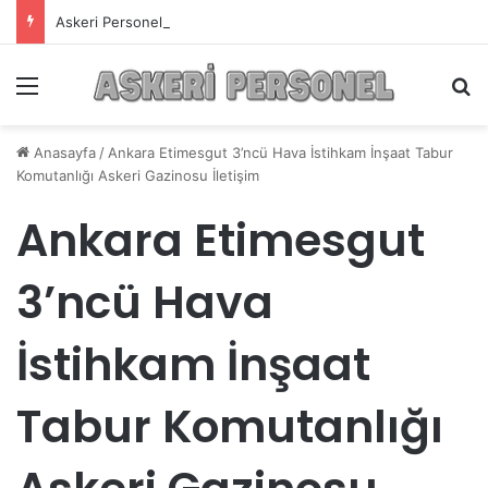
Askeri Personelin Güncel Haber ve Bilgi Sitesi.
Menü
A
Anasayfa
/
Ankara Etimesgut 3’ncü Hava İstihkam İnşaat Tabur
Komutanlığı Askeri Gazinosu İletişim
Ankara Etimesgut
3’ncü Hava
İstihkam İnşaat
Tabur Komutanlığı