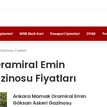
ersonelin Güncel Haber ve Bilgi Sitesi.
İşlemleri
MSB Akıllı Kart
Pasaport İşlemleri
OYAK
Fo
azinosu Fiyatları
ramiral Emin
zinosu Fiyatları
Ankara Mamak Oramiral Emin
Göksan Askeri Gazinosu