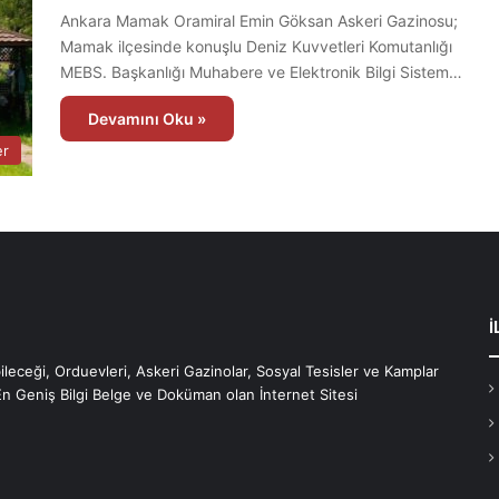
Ankara Mamak Oramiral Emin Göksan Askeri Gazinosu;
Mamak ilçesinde konuşlu Deniz Kuvvetleri Komutanlığı
MEBS. Başkanlığı Muhabere ve Elektronik Bilgi Sistem…
Devamını Oku »
er
İ
bileceği, Orduevleri, Askeri Gazinolar, Sosyal Tesisler ve Kamplar
En Geniş Bilgi Belge ve Doküman olan İnternet Sitesi