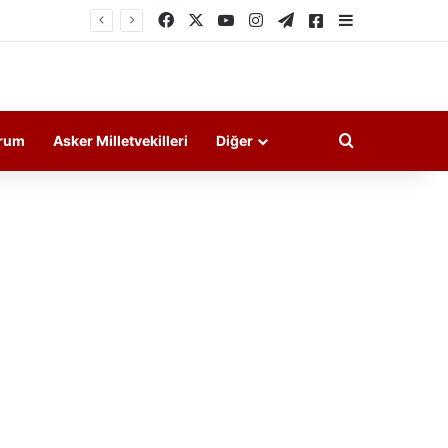
Facebook
X
YouTube
Instagram
Telegram
Askeri Haberler
Kenar Bölme
Arama yap ..
rum
Asker Milletvekilleri
Diğer