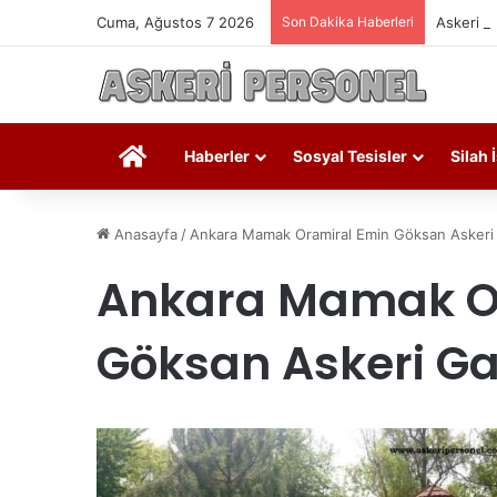
Cuma, Ağustos 7 2026
Son Dakika Haberleri
Askeri P
Askeri Personel
Haberler
Sosyal Tesisler
Silah 
Anasayfa
/
Ankara Mamak Oramiral Emin Göksan Askeri G
Ankara Mamak O
Göksan Askeri Ga