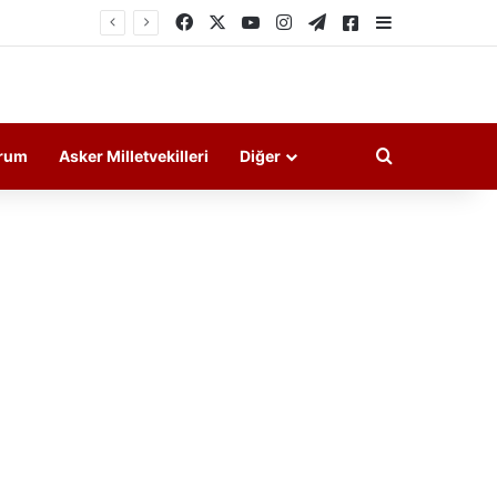
Facebook
X
YouTube
Instagram
Telegram
Askeri Haberler
Kenar Bölme
Arama yap ..
rum
Asker Milletvekilleri
Diğer