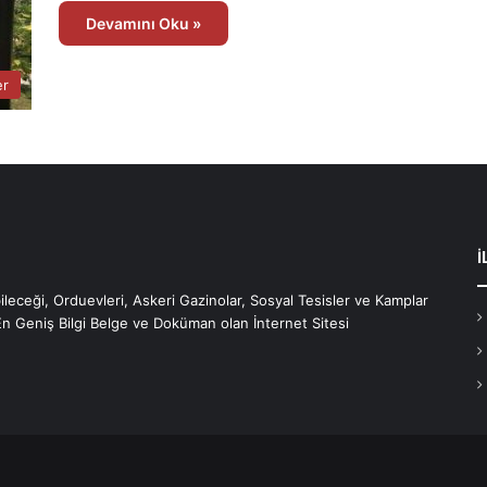
Devamını Oku »
er
İ
bileceği, Orduevleri, Askeri Gazinolar, Sosyal Tesisler ve Kamplar
En Geniş Bilgi Belge ve Doküman olan İnternet Sitesi