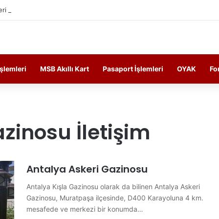
ri Personelin Güncel Haber ve Bilgi Sitesi.
İşlemleri
MSB Akıllı Kart
Pasaport İşlemleri
OYAK
Fo
zinosu İletişim
Antalya Askeri Gazinosu
Antalya Kışla Gazinosu olarak da bilinen Antalya Askeri
Gazinosu, Muratpaşa ilçesinde, D400 Karayoluna 4 km.
mesafede ve merkezi bir konumda…