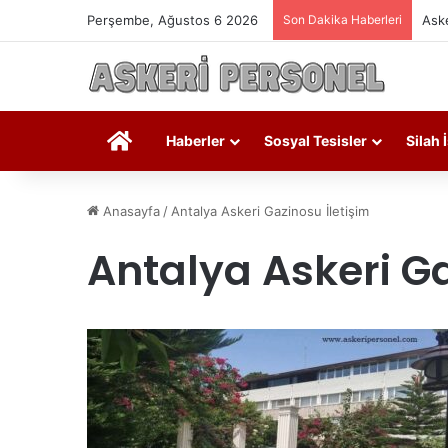
Perşembe, Ağustos 6 2026
Son Dakika Haberleri
Aske
Askeri Personel
Haberler
Sosyal Tesisler
Silah 
Anasayfa
/
Antalya Askeri Gazinosu İletişim
Antalya Askeri Ga