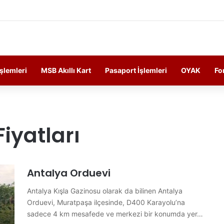
ersonelin Güncel Haber ve Bilgi Sitesi.
İşlemleri
MSB Akıllı Kart
Pasaport İşlemleri
OYAK
Fo
iyatları
Antalya Orduevi
Antalya Kışla Gazinosu olarak da bilinen Antalya
Orduevi, Muratpaşa ilçesinde, D400 Karayolu’na
sadece 4 km mesafede ve merkezi bir konumda yer…