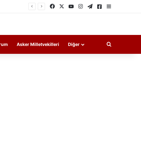
Facebook
X
YouTube
Instagram
Telegram
Askeri Haberler
Kenar Bölme
Arama yap ..
rum
Asker Milletvekilleri
Diğer