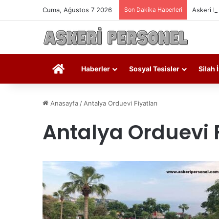
Cuma, Ağustos 7 2026
Son Dakika Haberleri
Askeri P
Askeri Personel
Haberler
Sosyal Tesisler
Silah 
Anasayfa
/
Antalya Orduevi Fiyatları
Antalya Orduevi F