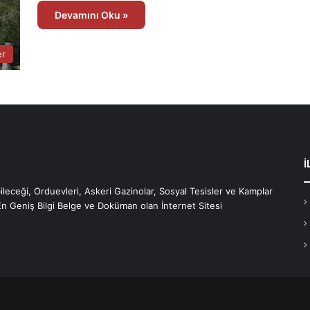
Devamını Oku »
er
İ
bileceği, Orduevleri, Askeri Gazinolar, Sosyal Tesisler ve Kamplar
En Geniş Bilgi Belge ve Doküman olan İnternet Sitesi