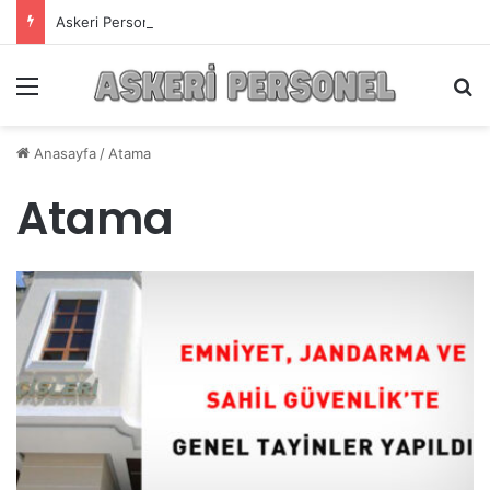
Askeri Personelin Güncel Haber ve Bilgi Sitesi.
Menü
A
Anasayfa
/
Atama
Atama