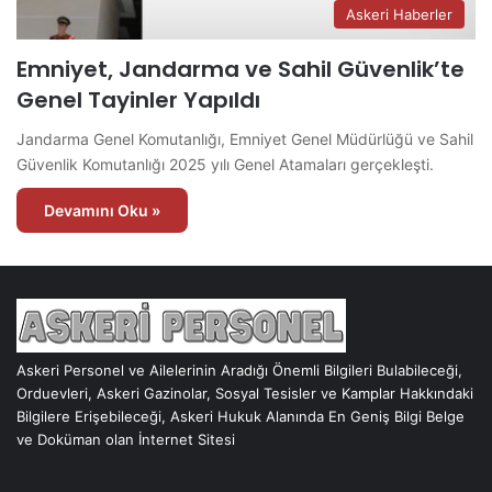
Askeri Haberler
Emniyet, Jandarma ve Sahil Güvenlik’te
Genel Tayinler Yapıldı
Jandarma Genel Komutanlığı, Emniyet Genel Müdürlüğü ve Sahil
Güvenlik Komutanlığı 2025 yılı Genel Atamaları gerçekleşti.
Devamını Oku »
Askeri Personel ve Ailelerinin Aradığı Önemli Bilgileri Bulabileceği,
Orduevleri, Askeri Gazinolar, Sosyal Tesisler ve Kamplar Hakkındaki
Bilgilere Erişebileceği, Askeri Hukuk Alanında En Geniş Bilgi Belge
ve Doküman olan İnternet Sitesi