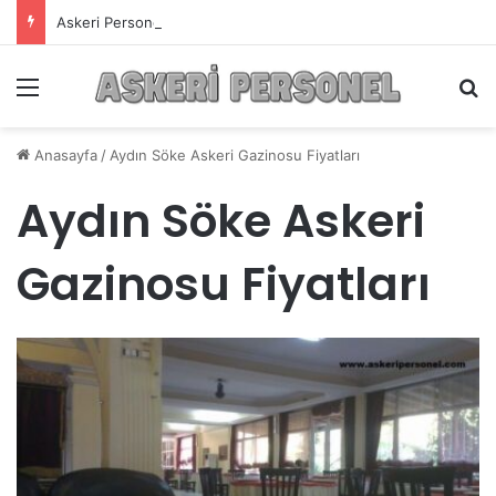
Askeri Personelin Güncel Haber ve Bilgi Sitesi.
Menü
A
Anasayfa
/
Aydın Söke Askeri Gazinosu Fiyatları
Aydın Söke Askeri
Gazinosu Fiyatları