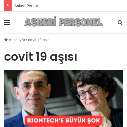
Askeri Personelin Güncel Haber ve Bilgi Sitesi.
Menü
A
Anasayfa
/
covit 19 aşısı
covit 19 aşısı