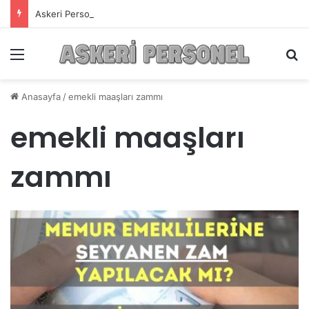
Askeri Personelin Güncel Haber ve Bilgi Sitesi.
Menü
A
Anasayfa
/
emekli maaşları zammı
emekli maaşları
zammı