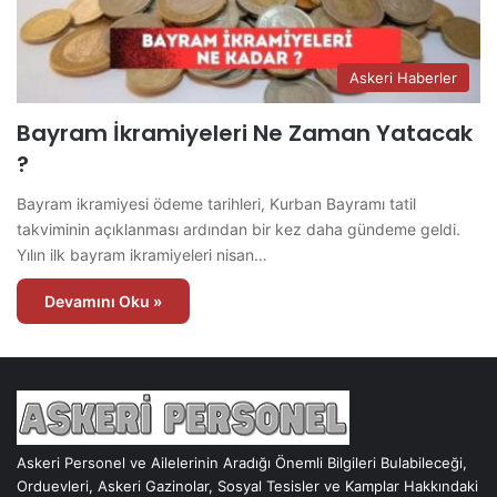
Askeri Haberler
Bayram İkramiyeleri Ne Zaman Yatacak
?
Bayram ikramiyesi ödeme tarihleri, Kurban Bayramı tatil
takviminin açıklanması ardından bir kez daha gündeme geldi.
Yılın ilk bayram ikramiyeleri nisan…
Devamını Oku »
Askeri Personel ve Ailelerinin Aradığı Önemli Bilgileri Bulabileceği,
Orduevleri, Askeri Gazinolar, Sosyal Tesisler ve Kamplar Hakkındaki