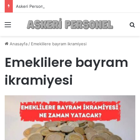
Askeri Personelin Güncel Haber ve Bilgi Sitesi.
Menü
A
Anasayfa
/
Emeklilere bayram ikramiyesi
Emeklilere bayram
ikramiyesi