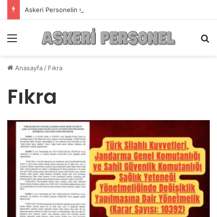
Askeri Personelin Güncel Haber ve Bilgi Sitesi.
Menü
A
Anasayfa
/
Fıkra
Fıkra