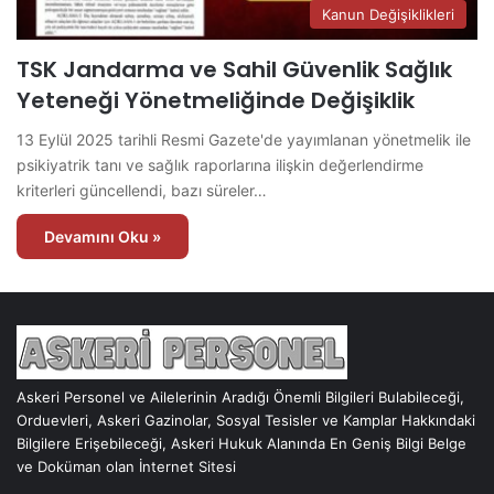
Kanun Değişiklikleri
TSK Jandarma ve Sahil Güvenlik Sağlık
Yeteneği Yönetmeliğinde Değişiklik
13 Eylül 2025 tarihli Resmi Gazete'de yayımlanan yönetmelik ile
psikiyatrik tanı ve sağlık raporlarına ilişkin değerlendirme
kriterleri güncellendi, bazı süreler…
Devamını Oku »
Askeri Personel ve Ailelerinin Aradığı Önemli Bilgileri Bulabileceği,
Orduevleri, Askeri Gazinolar, Sosyal Tesisler ve Kamplar Hakkındaki
Bilgilere Erişebileceği, Askeri Hukuk Alanında En Geniş Bilgi Belge
ve Doküman olan İnternet Sitesi