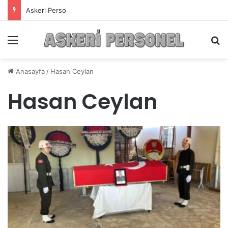
Askeri Personelin Güncel Haber ve Bilgi Sitesi.
Menü
A
Anasayfa
/
Hasan Ceylan
Hasan Ceylan