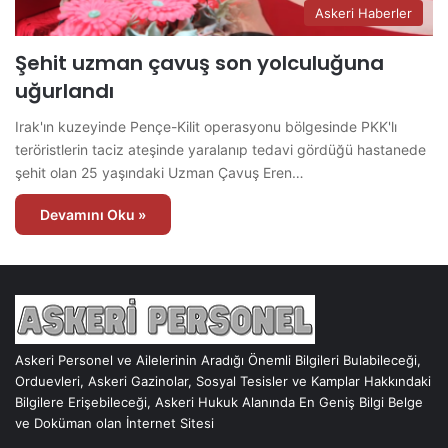
Askeri Haberler
Şehit uzman çavuş son yolculuğuna
uğurlandı
Irak'ın kuzeyinde Pençe-Kilit operasyonu bölgesinde PKK'lı
teröristlerin taciz ateşinde yaralanıp tedavi gördüğü hastanede
şehit olan 25 yaşındaki Uzman Çavuş Eren…
Devamını Oku »
Askeri Personel ve Ailelerinin Aradığı Önemli Bilgileri Bulabileceği,
Orduevleri, Askeri Gazinolar, Sosyal Tesisler ve Kamplar Hakkındaki
Bilgilere Erişebileceği, Askeri Hukuk Alanında En Geniş Bilgi Belge
ve Doküman olan İnternet Sitesi