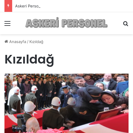
Askeri Personelin Güncel Haber ve Bilgi Sitesi.
Menü
A
Anasayfa
/
Kızıldağ
Kızıldağ