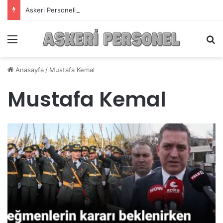
Askeri Personelin Güncel Haber ve Bilgi Sitesi.
Menü
A
Anasayfa
/
Mustafa Kemal
Mustafa Kemal