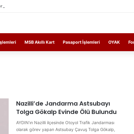
rsonelin Güncel Haber ve Bilgi Sitesi.
İşlemleri
MSB Akıllı Kart
Pasaport İşlemleri
OYAK
Fo
Nazilli’de Jandarma Astsubayı
Tolga Gökalp Evinde Ölü Bulundu
AYDIN'ın Nazilli ilçesinde Otoyol Trafik Jandarması
olarak görev yapan Astsubay Çavuş Tolga Gökalp,