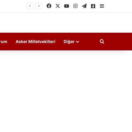
Facebook
X
YouTube
Instagram
Telegram
Askeri Haberler
Kenar Bölme
Arama yap ..
rum
Asker Milletvekilleri
Diğer