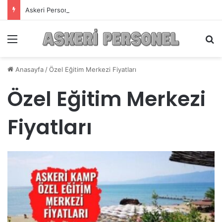
Askeri Personelin Güncel Haber ve Bilgi Sitesi.
Menü
A
Anasayfa
/
Özel Eğitim Merkezi Fiyatları
Özel Eğitim Merkezi
Fiyatları