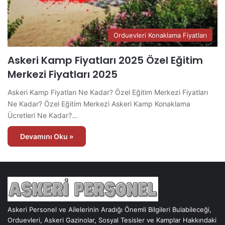
Orduevleri Konaklama Fiyatları
Askeri Kamp Fiyatları 2025 Özel Eğitim
Merkezi Fiyatları 2025
Askeri Kamp Fiyatları Ne Kadar? Özel Eğitim Merkezi Fiyatları
Ne Kadar? Özel Eğitim Merkezi Askeri Kamp Konaklama
Ücretleri Ne Kadar?…
Devamını Oku »
Askeri Personel ve Ailelerinin Aradığı Önemli Bilgileri Bulabileceği,
Orduevleri, Askeri Gazinolar, Sosyal Tesisler ve Kamplar Hakkındaki