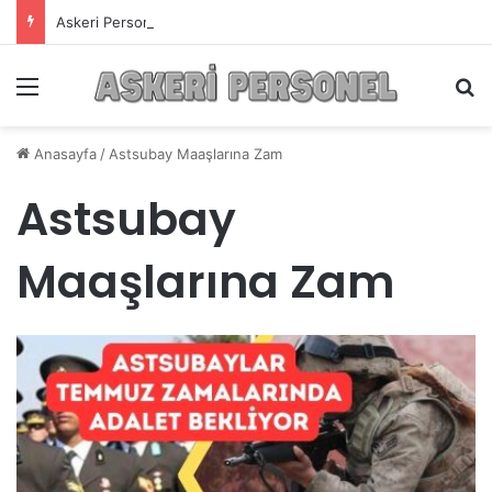
Askeri Personelin Güncel Haber ve Bilgi Sitesi.
Menü
A
Anasayfa
/
Astsubay Maaşlarına Zam
Astsubay
Maaşlarına Zam