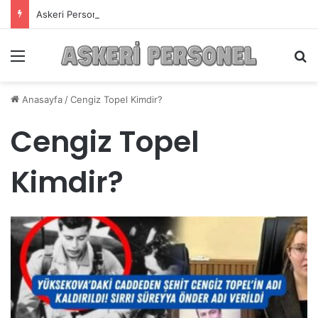
Askeri Personelin Güncel Haber ve Bilgi Sitesi.
Menü
A
Anasayfa
/
Cengiz Topel Kimdir?
Cengiz Topel
Kimdir?