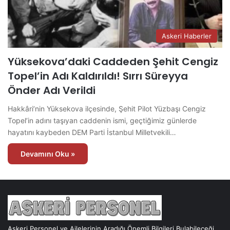
Askeri Haberler
Yüksekova’daki Caddeden Şehit Cengiz
Topel’in Adı Kaldırıldı! Sırrı Süreyya
Önder Adı Verildi
Hakkâri’nin Yüksekova ilçesinde, Şehit Pilot Yüzbaşı Cengiz
Topel’in adını taşıyan caddenin ismi, geçtiğimiz günlerde
hayatını kaybeden DEM Parti İstanbul Milletvekili…
Devamını Oku »
Askeri Personel ve Ailelerinin Aradığı Önemli Bilgileri Bulabileceği,