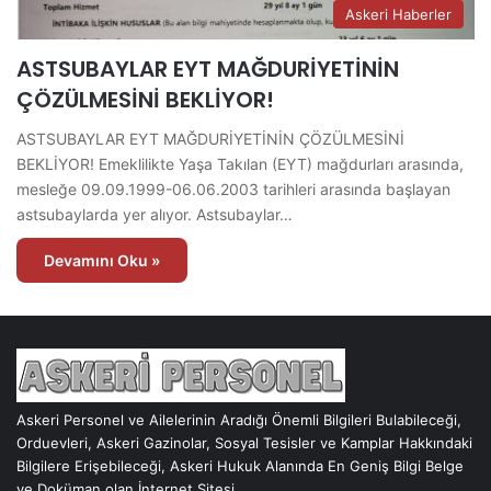
Askeri Haberler
ASTSUBAYLAR EYT MAĞDURİYETİNİN
ÇÖZÜLMESİNİ BEKLİYOR!
ASTSUBAYLAR EYT MAĞDURİYETİNİN ÇÖZÜLMESİNİ
BEKLİYOR! Emeklilikte Yaşa Takılan (EYT) mağdurları arasında,
mesleğe 09.09.1999-06.06.2003 tarihleri arasında başlayan
astsubaylarda yer alıyor. Astsubaylar…
Devamını Oku »
Askeri Personel ve Ailelerinin Aradığı Önemli Bilgileri Bulabileceği,
Orduevleri, Askeri Gazinolar, Sosyal Tesisler ve Kamplar Hakkındaki
Bilgilere Erişebileceği, Askeri Hukuk Alanında En Geniş Bilgi Belge
ve Doküman olan İnternet Sitesi