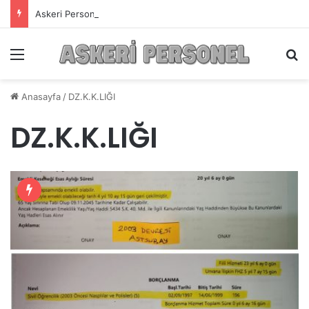
Askeri Personelin Güncel Haber ve Bilgi Sitesi.
Menü
A
Anasayfa
/
DZ.K.K.LIĞI
DZ.K.K.LIĞI