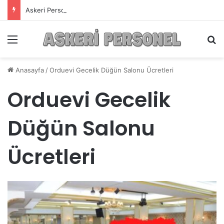
Askeri Personelin Güncel Haber ve Bilgi Sitesi.
Menü
A
Anasayfa
/
Orduevi Gecelik Düğün Salonu Ücretleri
Orduevi Gecelik
Düğün Salonu
Ücretleri