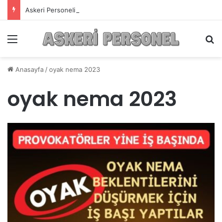
Askeri Personelin Güncel Haber ve Bilgi Sitesi.
Menü
A
Anasayfa
/
oyak nema 2023
oyak nema 2023