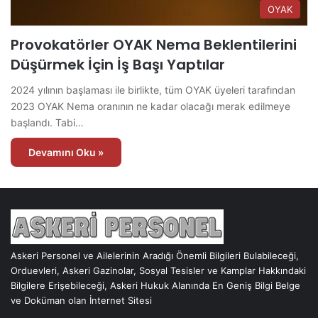
OYAK
Provokatörler OYAK Nema Beklentilerini
Düşürmek İçin İş Başı Yaptılar
2024 yılının başlaması ile birlikte, tüm OYAK üyeleri tarafından
2023 OYAK Nema oranının ne kadar olacağı merak edilmeye
başlandı. Tabi…
Devamını Oku »
Askeri Personel ve Ailelerinin Aradığı Önemli Bilgileri Bulabileceği,
Orduevleri, Askeri Gazinolar, Sosyal Tesisler ve Kamplar Hakkındaki
Bilgilere Erişebileceği, Askeri Hukuk Alanında En Geniş Bilgi Belge
ve Doküman olan İnternet Sitesi