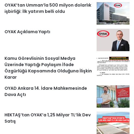
OYAK’tan Umman’la 500 milyon dolarlık
r
işbirliği: İlk yatırım belli oldu
l
OYAK Açıklama Yaptı
e
r
Kamu Görevlisinin Sosyal Medya
Üzerinde Yaptığı Paylaşım İfade
Özgürlüğü Kapsamında Olduğuna İlişkin
Karar
OYAD Ankara 14. İdare Mahkemesinde
Dava Açtı
HEKTAŞ’tan OYAK’a 1,25 Milyar TL’lik Dev
Satış