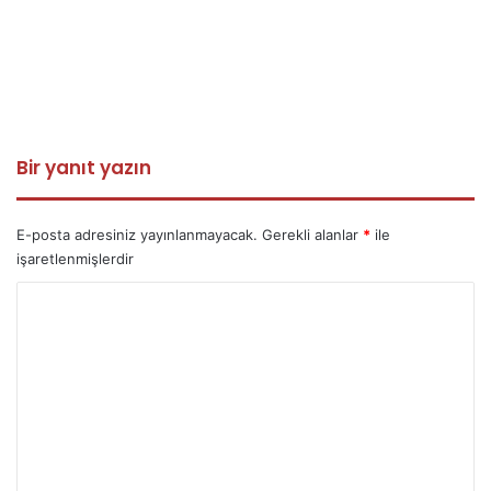
Bir yanıt yazın
E-posta adresiniz yayınlanmayacak.
Gerekli alanlar
*
ile
işaretlenmişlerdir
Y
o
r
u
m
*