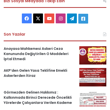
Bizi Sosyal Medyada Takip Edin
F
X
Y
I
T
A
a
o
n
e
s
Son Yazılar
c
u
s
l
k
e
T
t
e
e
Anayasa Mahkemesi Askeri Ceza
Kanununda Değiştirilen O Maddeleri
b
u
a
g
r
İptal Etmedi
o
b
g
r
i
AKP’den Gelen Yasa Teklifine Emekli
Askerlerden İtiraz
o
e
r
a
H
k
a
m
a
Görmezden Gelinen Hakkımız :
m
b
Kalkınmada Birinci Derecede Öncelikli
Yörelerde Çalışanlara Verilen Kademe
e