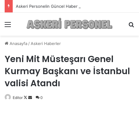
Askeri Personelin Güncel Haber ve Bilgi Sitesi.
Menü
A
Anasayfa
/
Askeri Haberler
Yeni Mit Müsteşarı Genel
Kurmay Başkanı ve İstanbul
valisi Atandı
Editor
Follow
Bir
0
on
e-
X
posta
göndermek