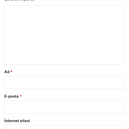
Y
o
r
u
m
*
Ad
*
E-posta
*
İnternet sitesi