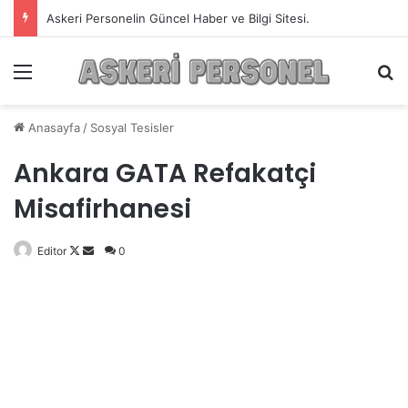
Askeri Personelin Güncel Haber ve Bilgi Sitesi.
Menü
A
Anasayfa
/
Sosyal Tesisler
Ankara GATA Refakatçi
Misafirhanesi
Editor
Follow
Bir
0
on
e-
X
posta
göndermek