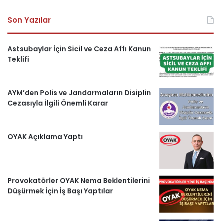
a
o
n
e
s
Son Yazılar
c
u
s
l
k
e
T
t
e
e
Astsubaylar İçin Sicil ve Ceza Affı Kanun
Teklifi
b
u
a
g
r
o
b
g
r
i
AYM’den Polis ve Jandarmaların Disiplin
Cezasıyla İlgili Önemli Karar
o
e
r
a
H
k
a
m
a
OYAK Açıklama Yaptı
m
b
e
Provokatörler OYAK Nema Beklentilerini
r
Düşürmek İçin İş Başı Yaptılar
l