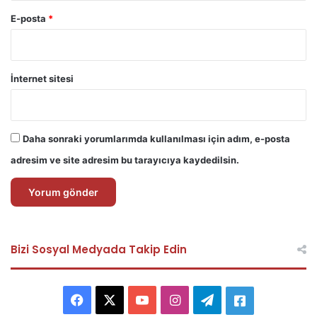
E-posta
*
İnternet sitesi
Daha sonraki yorumlarımda kullanılması için adım, e-posta
adresim ve site adresim bu tarayıcıya kaydedilsin.
Bizi Sosyal Medyada Takip Edin
F
X
Y
I
T
A