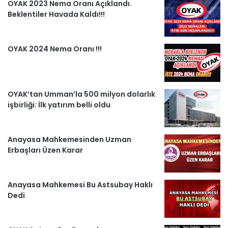
OYAK 2023 Nema Oranı Açıklandı.
e
Beklentiler Havada Kaldı!!!
r
OYAK 2024 Nema Oranı !!!
OYAK’tan Umman’la 500 milyon dolarlık
işbirliği: İlk yatırım belli oldu
Anayasa Mahkemesinden Uzman
Erbaşları Üzen Karar
Anayasa Mahkemesi Bu Astsubay Haklı
Dedi