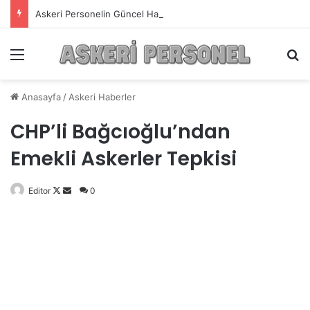
Askeri Personelin Güncel Haber ve Bilgi Sitesi.
Menü
A
Anasayfa
/
Askeri Haberler
CHP’li Bağcıoğlu’ndan
Emekli Askerler Tepkisi
Editor
Follow
Bir
0
on
e-
X
posta
göndermek