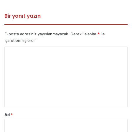
Bir yanıt yazın
E-posta adresiniz yayınlanmayacak.
Gerekli alanlar
*
ile
işaretlenmişlerdir
Y
o
r
u
m
*
Ad
*