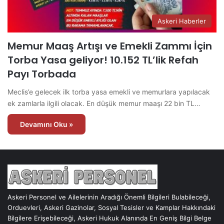
Askeri Haberler
Memur Maaş Artışı ve Emekli Zammı İçin
Torba Yasa geliyor! 10.152 TL’lik Refah
Payı Torbada
Meclis’e gelecek ilk torba yasa emekli ve memurlara yapılacak
ek zamlarla ilgili olacak. En düşük memur maaşı 22 bin TL…
Devamını Oku »
Askeri Personel ve Ailelerinin Aradığı Önemli Bilgileri Bulabileceği,
Orduevleri, Askeri Gazinolar, Sosyal Tesisler ve Kamplar Hakkındaki
Bilgilere Erişebileceği, Askeri Hukuk Alanında En Geniş Bilgi Belge