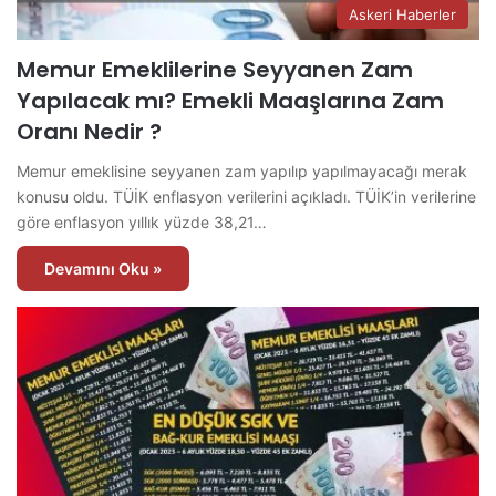
Askeri Haberler
Memur Emeklilerine Seyyanen Zam
Yapılacak mı? Emekli Maaşlarına Zam
Oranı Nedir ?
Memur emeklisine seyyanen zam yapılıp yapılmayacağı merak
konusu oldu. TÜİK enflasyon verilerini açıkladı. TÜİK’in verilerine
göre enflasyon yıllık yüzde 38,21…
Devamını Oku »