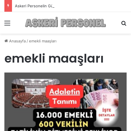
Askeri Personelin Güncel Haber ve Bilgi Sitesi.
Menü
A
Anasayfa
/
emekli maaşları
emekli maaşları