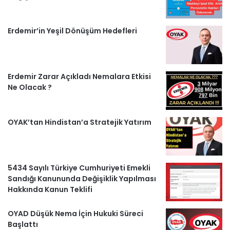
k
a
m
a
Erdemir’in Yeşil Dönüşüm Hedefleri
m
b
e
Erdemir Zarar Açıkladı Nemalara Etkisi
r
Ne Olacak ?
l
OYAK’tan Hindistan’a Stratejik Yatırım
e
r
5434 Sayılı Türkiye Cumhuriyeti Emekli
Sandığı Kanununda Değişiklik Yapılması
Hakkında Kanun Teklifi
OYAD Düşük Nema İçin Hukuki Süreci
Başlattı