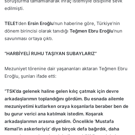
soruşturma tamamlanarak ihraç istemiyle disipline sevk
edilmişti.
TELE1
‘den
Ersin Eroğlu
‘nun haberine göre, Türkiye’nin
dönem birincisi olarak tanıdığı
Teğmen Ebru Eroğlu
‘nun
savunması ortaya çıktı.
“HARBİYELİ RUHU TAŞIYAN SUBAYLARIZ”
Mezuniyet törenine dair yaşananları aktaran Teğmen Ebru
Eroğlu, şunları ifade etti:
“TSK’da gelenek haline gelen kılıç çatmak için devre
arkadaşlarımın toplandığını gördüm. Bu esnada ailemle
mezuniyetimi kutlarken oraya koşanlarla beraber ben de
bu gurur verici ana katılmak istedim. Koşarak
arkadaşlarımın arasına geldim. Öncelikle ‘Mustafa
Kemal’in askerleriyiz’ diye birçok defa bağırdık, daha