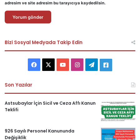
adresim ve site adresim bu tarayıcıya kaydedilsin.
Bizi Sosyal Medyada Takip Edin
F
X
Y
I
T
A
a
o
n
e
s
Son Yazılar
c
u
s
l
k
e
T
t
e
e
Astsubaylar İçin Sicil ve Ceza Affı Kanun
Teklifi
b
u
a
g
r
o
b
g
r
i
926 Sayılı Personel Kanununda
Değişiklik
o
e
r
a
H