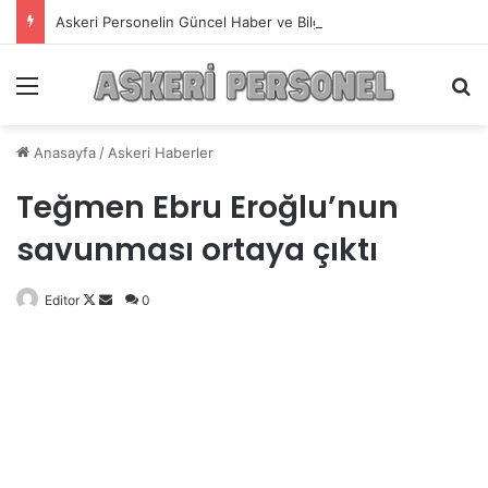
Askeri Personelin Güncel Haber ve Bilgi Sitesi.
Menü
A
Anasayfa
/
Askeri Haberler
Teğmen Ebru Eroğlu’nun
savunması ortaya çıktı
Editor
Follow
Bir
0
on
e-
X
posta
göndermek