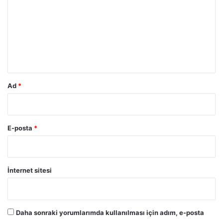
r
u
m
*
Ad
*
E-posta
*
İnternet sitesi
Daha sonraki yorumlarımda kullanılması için adım, e-posta