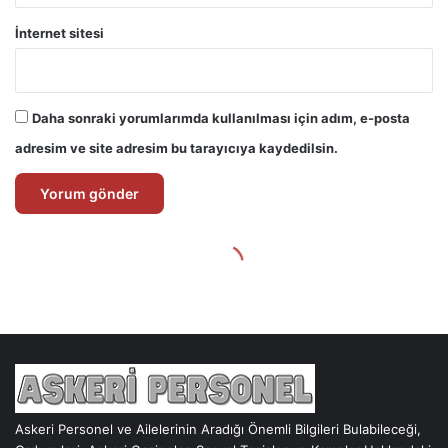
Askeri Personel ve Ailelerinin Aradığı Önemli Bilgileri Bulabileceği,