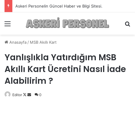
Askeri Personelin Güncel Haber ve Bilgi Sitesi.
Menü
A
Anasayfa
/
MSB Akıllı Kart
Yanlışlıkla Yatırdığım MSB
Akıllı Kart Ücretini Nasıl İade
Alabilirim ?
Editor
Follow
Bir
0
on
e-
X
posta
göndermek