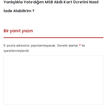
Yanlışlıkla Yatırdığım MSB Akıllı Kart Ücretini Nasıl
İade Alabilirim ?
Bir yanıt yazın
E-posta adresiniz yayınlanmayacak.
Gerekli alanlar
*
ile
işaretlenmişlerdir
Y
o
r
u
m
*