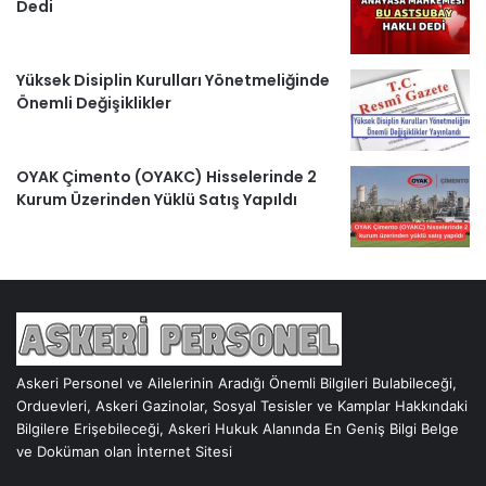
Dedi
Yüksek Disiplin Kurulları Yönetmeliğinde
Önemli Değişiklikler
OYAK Çimento (OYAKC) Hisselerinde 2
Kurum Üzerinden Yüklü Satış Yapıldı
Askeri Personel ve Ailelerinin Aradığı Önemli Bilgileri Bulabileceği,
Orduevleri, Askeri Gazinolar, Sosyal Tesisler ve Kamplar Hakkındaki
Bilgilere Erişebileceği, Askeri Hukuk Alanında En Geniş Bilgi Belge
ve Doküman olan İnternet Sitesi