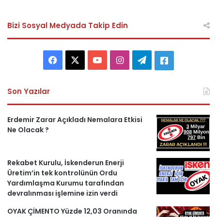
Bizi Sosyal Medyada Takip Edin
F
X
Y
I
T
A
a
o
n
e
s
Son Yazılar
c
u
s
l
k
e
T
t
e
e
Erdemir Zarar Açıkladı Nemalara Etkisi
Ne Olacak ?
b
u
a
g
r
o
b
g
r
i
Rekabet Kurulu, İskenderun Enerji
Üretim’in tek kontrolünün Ordu
o
e
r
a
H
Yardımlaşma Kurumu tarafından
devralınması işlemine izin verdi
k
a
m
a
OYAK ÇİMENTO Yüzde 12,03 Oranında
m
b