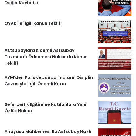
Değer Kaybetti.
e
r
OYAK İle İlgili Kanun Teklifi
l
e
Astsubaylara Kıdemli Astsubay
Tazminatı Ödenmesi Hakkında Kanun
r
Teklifi
AYM’den Polis ve Jandarmaların Disiplin
Cezasıyla İlgili Önemli Karar
Seferberlik Eğitimine Katılanlara Yeni
Özlük Hakları
Anayasa Mahkemesi Bu Astsubay Haklı