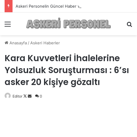
Askeri Personelin Güncel Haber ve Bilgi Sitesi.
Menü
A
Anasayfa
/
Askeri Haberler
Kara Kuvvetleri İhalelerine
Yolsuzluk Soruşturması : 6’sı
asker 20 kişiye gözaltı
Editor
Follow
Bir
0
on
e-
X
posta
göndermek