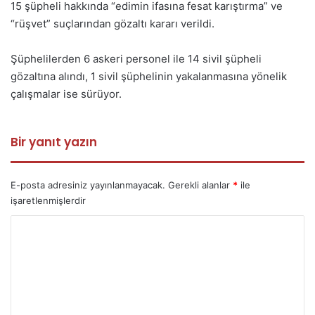
15 şüpheli hakkında “edimin ifasına fesat karıştırma” ve
“rüşvet” suçlarından gözaltı kararı verildi.
Şüphelilerden 6 askeri personel ile 14 sivil şüpheli
gözaltına alındı, 1 sivil şüphelinin yakalanmasına yönelik
çalışmalar ise sürüyor.
Bir yanıt yazın
E-posta adresiniz yayınlanmayacak.
Gerekli alanlar
*
ile
işaretlenmişlerdir
Y
o
r
u
m