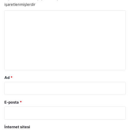
işaretlenmişlerdir
Y
o
r
u
m
*
Ad
*
E-posta
*
İnternet sitesi