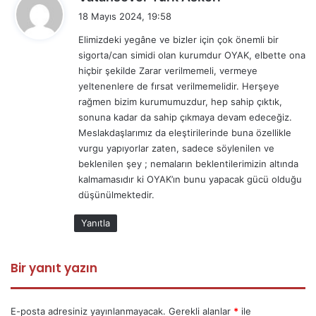
e
18 Mayıs 2024, 19:58
d
Elimizdeki yegâne ve bizler için çok önemli bir
i
sigorta/can simidi olan kurumdur OYAK, elbette ona
k
hiçbir şekilde Zarar verilmemeli, vermeye
i
yeltenenlere de fırsat verilmemelidir. Herşeye
:
rağmen bizim kurumumuzdur, hep sahip çıktık,
sonuna kadar da sahip çıkmaya devam edeceğiz.
Meslakdaşlarımız da eleştirilerinde buna özellikle
vurgu yapıyorlar zaten, sadece söylenilen ve
beklenilen şey ; nemaların beklentilerimizin altında
kalmamasıdır ki OYAK’ın bunu yapacak gücü olduğu
düşünülmektedir.
Yanıtla
Bir yanıt yazın
E-posta adresiniz yayınlanmayacak.
Gerekli alanlar
*
ile