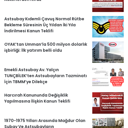
b
u
a
g
r
o
b
g
r
i
Astsubay Kıdemli Çavuş Normal Rütbe
Bekleme Süresinin Üç Yıldan İki Yıla
o
e
r
a
H
İndirilmesi Kanun Teklifi
k
a
m
a
OYAK’tan Umman’la 500 milyon dolarlık
m
b
işbirliği: İlk yatırım belli oldu
e
Emekli Astsubay Av. Yalçın
r
TUNÇBİLEK’ten Astsubayların Tazminatı
İçin TBMM’ye Dilekçe
l
Harcırah Kanununda Değişiklik
e
Yapılmasına İlişkin Kanun Teklifi
r
1970-1975 Yılları Arasında Mağdur Olan
Subay Ve Astsubayların