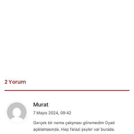
2 Yorum
d
Murat
e
7 Mayıs 2024, 09:42
d
Gerçek bir nema çalışması göremedim Oyad
i
açıklamasında. Hep farazi şeyler var burada.
k