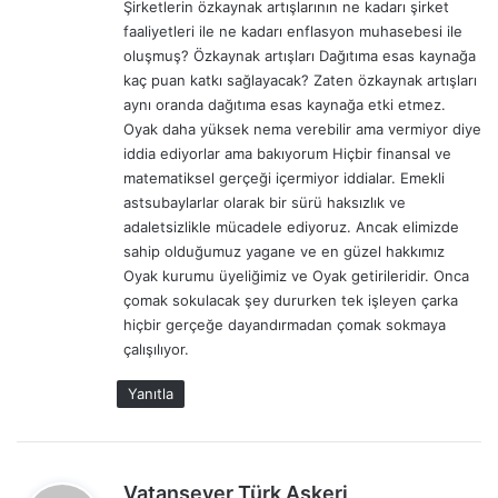
Şirketlerin özkaynak artışlarının ne kadarı şirket
i
faaliyetleri ile ne kadarı enflasyon muhasebesi ile
:
oluşmuş? Özkaynak artışları Dağıtıma esas kaynağa
kaç puan katkı sağlayacak? Zaten özkaynak artışları
aynı oranda dağıtıma esas kaynağa etki etmez.
Oyak daha yüksek nema verebilir ama vermiyor diye
iddia ediyorlar ama bakıyorum Hiçbir finansal ve
matematiksel gerçeği içermiyor iddialar. Emekli
astsubaylarlar olarak bir sürü haksızlık ve
adaletsizlikle mücadele ediyoruz. Ancak elimizde
sahip olduğumuz yagane ve en güzel hakkımız
Oyak kurumu üyeliğimiz ve Oyak getirileridir. Onca
çomak sokulacak şey dururken tek işleyen çarka
hiçbir gerçeğe dayandırmadan çomak sokmaya
çalışılıyor.
Yanıtla
d
Vatansever Türk Askeri