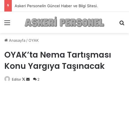
Askeri Personelin Güncel Haber ve Bilgi Sitesi.
Menü
A
Anasayfa
/
OYAK
OYAK’ta Nema Tartışması
Konu Yargıya Taşınacak
Editor
Follow
Bir
2
on
e-
X
posta
göndermek