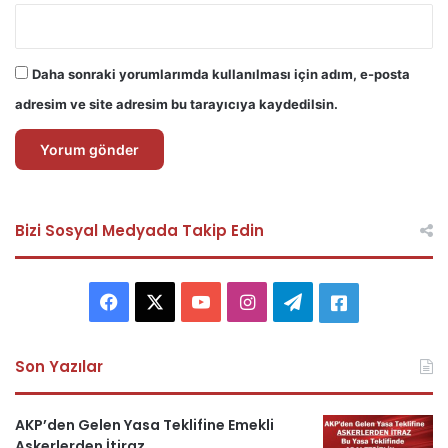
Daha sonraki yorumlarımda kullanılması için adım, e-posta
adresim ve site adresim bu tarayıcıya kaydedilsin.
Bizi Sosyal Medyada Takip Edin
F
X
Y
I
T
A
a
o
n
e
s
Son Yazılar
c
u
s
l
k
e
T
t
e
e
AKP’den Gelen Yasa Teklifine Emekli
Askerlerden İtiraz