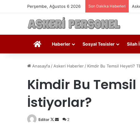
Perşembe, Ağustos 6 2026
Son Dakika Haberleri
Aske
Askeri Personel
Haberler
Sosyal Tesisler
Silah 
Anasayfa
/
Askeri Haberler
/
Kimdir Bu Temsil Heyeti? T
Kimdir Bu Temsil
İstiyorlar?
Editor
Follow
Bir
2
on
e-
X
posta