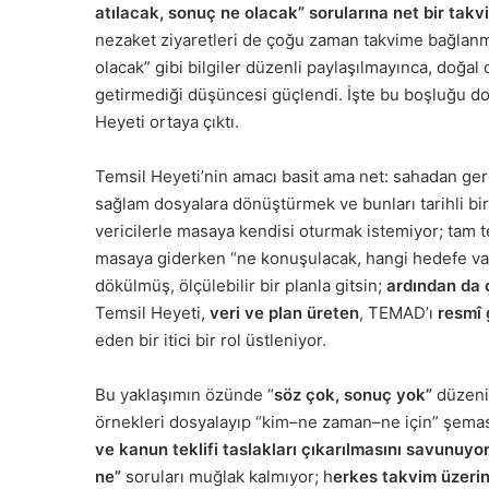
atılacak, sonuç ne olacak” sorularına net bir ta
nezaket ziyaretleri de çoğu zaman takvime bağlanma
olacak” gibi bilgiler düzenli paylaşılmayınca, doğa
getirmediği düşüncesi güçlendi. İşte bu boşluğu dol
Heyeti ortaya çıktı.
Temsil Heyeti’nin amacı basit ama net: sahadan gerç
sağlam dosyalara dönüştürmek ve bunları tarihli bir y
vericilerle masaya kendisi oturmak istemiyor; tam 
masaya giderken “ne konuşulacak, hangi hedefe var
dökülmüş, ölçülebilir bir planla gitsin;
ardından da 
Temsil Heyeti,
veri ve plan üreten
, TEMAD’ı
resmî
eden bir itici bir rol üstleniyor.
Bu yaklaşımın özünde “
söz çok, sonuç yok”
düzenin
örnekleri dosyalayıp “kim–ne zaman–ne için” şema
ve kanun teklifi taslakları çıkarılmasını savunuyor
ne”
soruları muğlak kalmıyor; h
erkes takvim üzerin