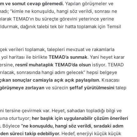
kvim ve somut cevap göremedi.
Yapılan görüşmeler ve
dı; “kimle ne konuşuldu, hangi söz verildi, sonrası ne
l olarak TEMAD’ın bu süreçte görevini yeterince yerine
durmak, dağınık talebi tek bir hatta toplamak için Temsil
ek verileri toplamak, talepleri mevzuat ve rakamlarla
ol haritası ile birlikte
TEMAD’a sunmak
. Yani heyet karar
tersine,
resmî muhataplık TEMAD’da olsun
istiyor. TEMAD
ılacak, sonrasında hangi adım gelecek” hepsi belgeye
çıkan sonuçlar camiayla açık açık paylaşılsın.
Kısacası
 görüşmeye zorlayan
ve sürecin
şeffaf yürütülmesini
talep
i tersine çevirmek var. Heyet, sahadan topladığı bilgi ve
sına oturtuyor;
her başlık için uygulanabilir çözüm önerileri
.
Böylece
“ne konuşuldu, hangi söz verildi, sıradaki adım
den süreci takip edebiliyor.
Hedef, enerjiyi küçük küçük