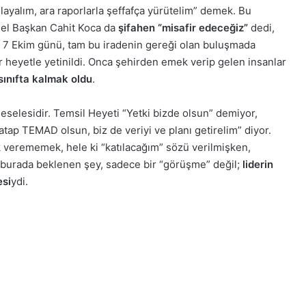
ğlayalım, ara raporlarla şeffafça yürütelim” demek. Bu
enel Başkan Cahit Koca da
şifahen “misafir edeceğiz”
dedi,
i. 7 Ekim günü, tam bu iradenin gereği olan buluşmada
r heyetle yetinildi. Onca şehirden emek verip gelen insanlar
sınıfta kalmak oldu
.
selesidir. Temsil Heyeti “Yetki bizde olsun” demiyor,
tap TEMAD olsun, biz de veriyi ve planı getirelim” diyor.
k verememek, hele ki “katılacağım” sözü verilmişken,
 burada beklenen şey, sadece bir “görüşme” değil;
liderin
esi
ydi.