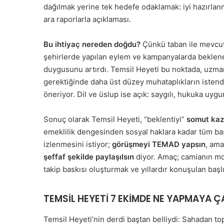
dağılmak yerine tek hedefe odaklamak: iyi hazırlan
ara raporlarla açıklaması.
Bu ihtiyaç nereden doğdu?
Çünkü taban ile mevcut
şehirlerde yapılan eylem ve kampanyalarda beklen
duygusunu artırdı. Temsil Heyeti bu noktada, uzman
gerektiğinde daha üst düzey muhataplıkların isten
öneriyor. Dil ve üslup ise açık: saygılı, hukuka uyg
Sonuç olarak Temsil Heyeti, “beklentiyi”
somut ka
emeklilik dengesinden sosyal haklara kadar tüm baş
izlenmesini istiyor;
görüşmeyi TEMAD yapsın
, am
şeffaf şekilde paylaşılsın
diyor. Amaç; camianın mot
takip baskısı oluşturmak ve yıllardır konuşulan başl
TEMSİL HEYETİ 7 EKİMDE NE YAPMAYA ÇA
Temsil Heyeti’nin derdi baştan belliydi: Sahadan to