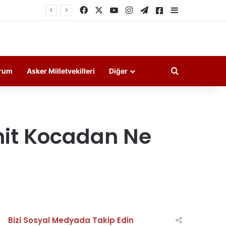
Facebook
X
YouTube
Instagram
Telegram
Askeri Haberler
Kenar Bölme
Arama yap ..
rum
Asker Milletvekilleri
Diğer
hit Kocadan Ne
Bizi Sosyal Medyada Takip Edin