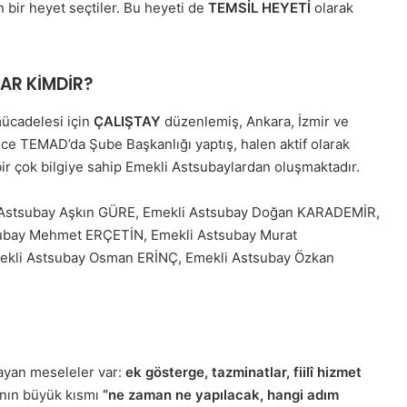
 bir heyet seçtiler. Bu heyeti de
TEMSİL HEYETİ
olarak
AR KİMDİR?
ücadelesi için
ÇALIŞTAY
düzenlemiş, Ankara, İzmir ve
nce TEMAD’da Şube Başkanlığı yaptış, halen aktif olarak
ir çok bilgiye sahip Emekli Astsubaylardan oluşmaktadır.
Astsubay Aşkın GÜRE, Emekli Astsubay Doğan KARADEMİR,
ubay Mehmet ERÇETİN, Emekli Astsubay Murat
kli Astsubay Osman ERİNÇ, Emekli Astsubay Özkan
ayan meseleler var:
ek gösterge, tazminatlar, fiilî hizmet
nın büyük kısmı
“ne zaman ne yapılacak, hangi adım