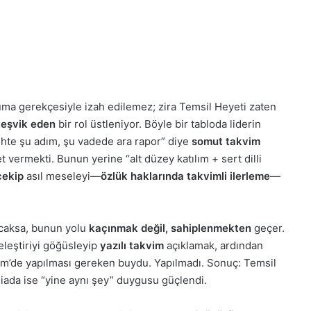
ma gerekçesiyle izah edilemez; zira Temsil Heyeti zaten
teşvik eden
bir rol üstleniyor. Böyle bir tabloda liderin
rihte şu adım, şu vadede ara rapor” diye
somut takvim
t vermekti. Bunun yerine “alt düzey katılım + sert dilli
çekip
asıl meseleyi—
özlük haklarında takvimli ilerleme
—
acaksa, bunun yolu
kaçınmak değil, sahiplenmekten
geçer.
 eleştiriyi göğüsleyip
yazılı takvim
açıklamak, ardından
kim’de yapılması gereken buydu. Yapılmadı. Sonuç: Temsil
miada ise “yine aynı şey” duygusu güçlendi.