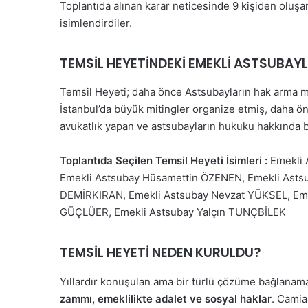
Toplantıda alınan karar neticesinde 9 kişiden oluşan
isimlendirdiler.
TEMSİL HEYETİNDEKİ EMEKLİ ASTSUBAYL
Temsil Heyeti; daha önce Astsubayların hak arma m
İstanbul’da büyük mitingler organize etmiş, daha ö
avukatlık yapan ve astsubayların hukuku hakkında b
Toplantıda Seçilen Temsil Heyeti İsimleri :
Emekli 
Emekli Astsubay Hüsamettin ÖZENEN, Emekli Asts
DEMİRKIRAN, Emekli Astsubay Nevzat YÜKSEL, Eme
GÜÇLÜER, Emekli Astsubay Yalçın TUNÇBİLEK
TEMSİL HEYETİ NEDEN KURULDU?
Yıllardır konuşulan ama bir türlü çözüme bağlanam
zammı, emeklilikte adalet ve sosyal haklar
. Camia