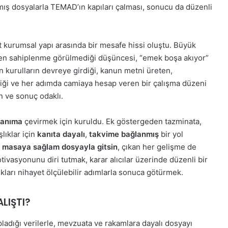
mış dosyalarla TEMAD’ın kapıları çalması, sonucu da düzenli
 kurumsal yapı arasında bir mesafe hissi oluştu. Büyük
en sahiplenme görülmediği düşüncesi, “emek boşa akıyor”
 kurulların devreye girdiği, kanun metni üreten,
diği ve her adımda camiaya hesap veren bir çalışma düzeni
un ve sonuç odaklı.
zanıma
çevirmek için kuruldu. Ek göstergeden tazminata,
lıklar için
kanıta dayalı
,
takvime bağlanmış
bir yol
a
masaya sağlam dosyayla gitsin
, çıkan her gelişme de
ivasyonunu diri tutmak, karar alıcılar üzerinde düzenli bir
ıkları nihayet ölçülebilir adımlarla sonuca götürmek.
LIŞTI?
pladığı verilerle, mevzuata ve rakamlara dayalı dosyayı