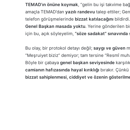
TEMAD’ın önüne koymak
, “gelin bu işi takvime ba
amaçla TEMAD’dan
yazılı randevu
talep ettiler; G
telefon görüşmelerinde
bizzat katılacağını
bildird
Genel Başkan masada yoktu
. Yerine gönderilen bi
için bu, açık söyleyelim,
“söze sadakat” sınavında 
Bu olay, bir protokol detayı değil;
saygı ve güven
me
“Meşruiyet biziz” demiyor; tam tersine “Resmî muha
Böyle bir çabaya
genel başkan seviyesinde
karşılı
camianın hafızasında hayal kırıklığı
bırakır. Çünkü
bizzat sahiplenmesi, ciddiyet ve özenin gösterilm