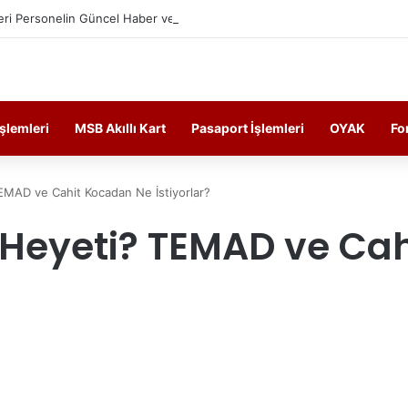
ri Personelin Güncel Haber ve Bilgi Sitesi.
İşlemleri
MSB Akıllı Kart
Pasaport İşlemleri
OYAK
Fo
EMAD ve Cahit Kocadan Ne İstiyorlar?
 Heyeti? TEMAD ve Ca