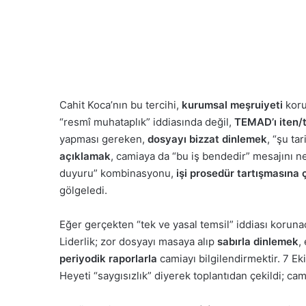
Cahit Koca’nın bu tercihi,
kurumsal meşruiyeti
koru
“resmî muhataplık” iddiasında değil,
TEMAD’ı iten/
yapması gereken,
dosyayı bizzat dinlemek
, “şu ta
açıklamak
, camiaya da “bu iş bendedir” mesajını ne
duyuru” kombinasyonu,
işi prosedür tartışmasına 
gölgeledi.
Eğer gerçekten “tek ve yasal temsil” iddiası korun
Liderlik; zor dosyayı masaya alıp
sabırla dinlemek
,
periyodik raporlarla
camiayı bilgilendirmektir. 7 E
Heyeti “saygısızlık” diyerek toplantıdan çekildi; ca