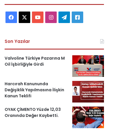
F
X
Y
I
T
A
a
o
n
e
s
c
u
s
l
k
Son Yazılar
e
T
t
e
e
Valvoline Türkiye Pazarına M
b
u
a
g
r
Oil İşbirliğiyle Girdi
o
b
g
r
i
Harcırah Kanununda
o
e
r
a
H
Değişiklik Yapılmasına İlişkin
Kanun Teklifi
k
a
m
a
m
b
OYAK ÇİMENTO Yüzde 12,03
Oranında Değer Kaybetti.
e